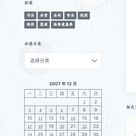
标签
书法
冰雪
击剑
安全
校园
皓然
篮球
跆拳道泰拳
分类目录
分
类
目
录
2007 年 12 月
一
二
三
四
五
六
日
1
2
相关
3
4
5
6
7
8
9
11
14
10
12
13
15
16
17
18
20
22
19
21
23
24
26
25
27
28
29
30