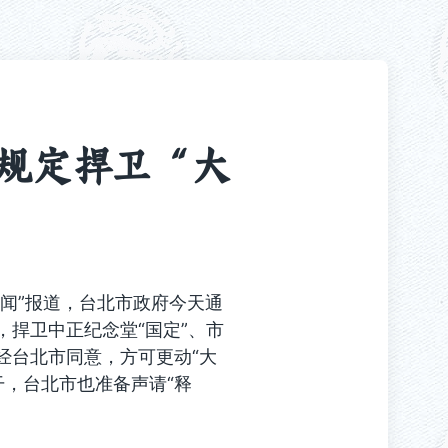
规定捍卫“大
新闻”报道，台北市政府今天通
，捍卫中正纪念堂“国定”、市
经台北市同意，方可更动“大
干，台北市也准备声请“释