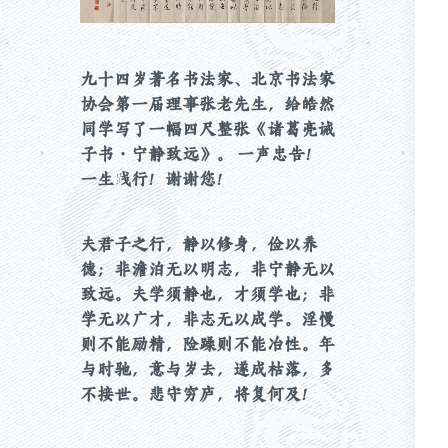
九十四岁著名书法家、北京书法家
协会第一届理事张老先生，给皓然
同学写了一幅四尺整张《诸葛亮诫
子书・宁静致远》。 一声忠告！
一生践行！谢谢您！
夫君子之行，静以修身，俭以养
德；非澹泊无以明志，非宁静无以
致远。夫学须静也，才须学也；非
学无以广才，非志无以成学。淫慢
则不能励精，险躁则不能冶性。年
与时驰，意与岁去，遂成枯落，多
不接世。悲守穷庐，将复何及！