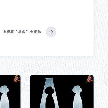
上班族“黑话”全接触
下
篇
文
章
：