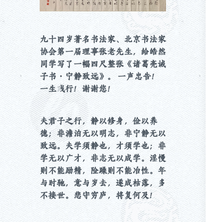
九十四岁著名书法家、北京书法家
协会第一届理事张老先生，给皓然
同学写了一幅四尺整张《诸葛亮诫
子书・宁静致远》。 一声忠告！
一生践行！谢谢您！
夫君子之行，静以修身，俭以养
德；非澹泊无以明志，非宁静无以
致远。夫学须静也，才须学也；非
学无以广才，非志无以成学。淫慢
则不能励精，险躁则不能冶性。年
与时驰，意与岁去，遂成枯落，多
不接世。悲守穷庐，将复何及！