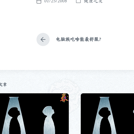
01/25/2008
健康之友
发
发
布
布
于
日
期
电脑族吃啥能最舒服？
上
篇
文
章
：
文章