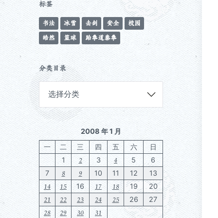
标签
书法
冰雪
击剑
安全
校园
皓然
篮球
跆拳道泰拳
分类目录
分
类
目
录
2008 年 1 月
一
二
三
四
五
六
日
2
4
1
3
5
6
8
9
7
10
11
12
13
14
15
17
18
16
19
20
21
22
23
24
25
26
27
28
29
30
31