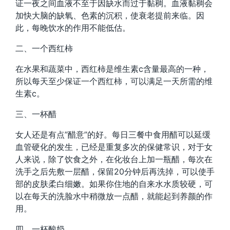
证一夜之间血液不至于因缺水而过于黏稠。血液黏稠会
加快大脑的缺氧、色素的沉积，使衰老提前来临。因
此，每晚饮水的作用不能低估。
二、一个西红柿
在水果和蔬菜中，西红柿是维生素c含量最高的一种，
所以每天至少保证一个西红柿，可以满足一天所需的维
生素c。
三、一杯醋
女人还是有点”醋意”的好。每日三餐中食用醋可以延缓
血管硬化的发生，已经是重复多次的保健常识，对于女
人来说，除了饮食之外，在化妆台上加一瓶醋，每次在
洗手之后先敷一层醋，保留20分钟后再洗掉，可以使手
部的皮肤柔白细嫩。如果你住地的自来水水质较硬，可
以在每天的洗脸水中稍微放一点醋，就能起到养颜的作
用。
四、一杯酸奶