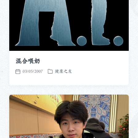
混合喂奶
03/05/2007
健康之友
发
发
布
布
于
日
期