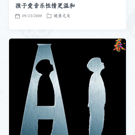
孩子爱音乐性情更温和
09/23/2008
健康之友
发
发
布
布
于
日
期