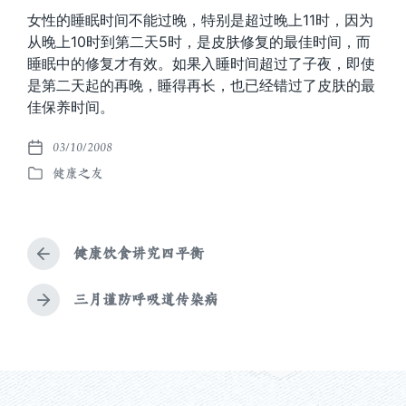
女性的睡眠时间不能过晚，特别是超过晚上11时，因为
从晚上10时到第二天5时，是皮肤修复的最佳时间，而
睡眠中的修复才有效。如果入睡时间超过了子夜，即使
是第二天起的再晚，睡得再长，也已经错过了皮肤的最
佳保养时间。
03/10/2008
发
健康之友
布
发
日
布
期
于
健康饮食讲究四平衡
上
篇
文
三月谨防呼吸道传染病
下
章
篇
：
文
章
：