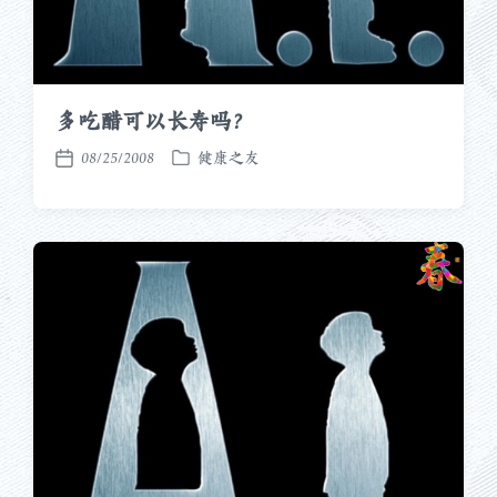
多吃醋可以长寿吗？
08/25/2008
健康之友
发
发
布
布
于
日
期