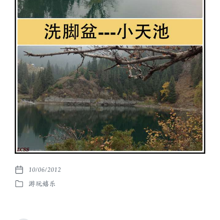
10/06/2012
发
游玩嬉乐
布
发
日
布
期
于