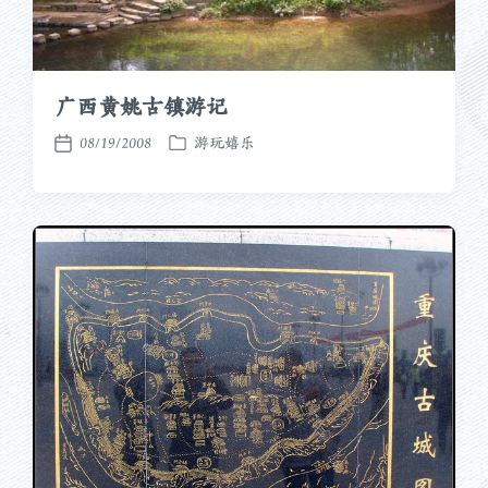
广西黄姚古镇游记
08/19/2008
游玩嬉乐
发
发
布
布
于
日
期