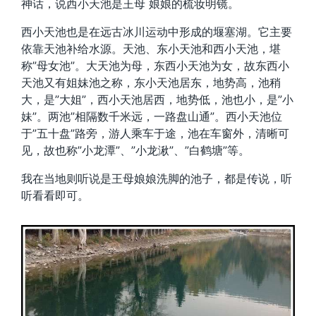
神话，说西小天池是王母 娘娘的梳妆明镜。
西小天池也是在远古冰川运动中形成的堰塞湖。它主要
依靠天池补给水源。天池、东小天池和西小天池，堪
称”母女池”。大天池为母，东西小天池为女，故东西小
天池又有姐妹池之称，东小天池居东，地势高，池稍
大，是”大姐”，西小天池居西，地势低，池也小，是”小
妹”。两池”相隔数千米远，一路盘山通”。西小天池位
于”五十盘”路旁，游人乘车于途，池在车窗外，清晰可
见，故也称”小龙潭”、”小龙湫”、”白鹤塘”等。
我在当地则听说是王母娘娘洗脚的池子，都是传说，听
听看看即可。