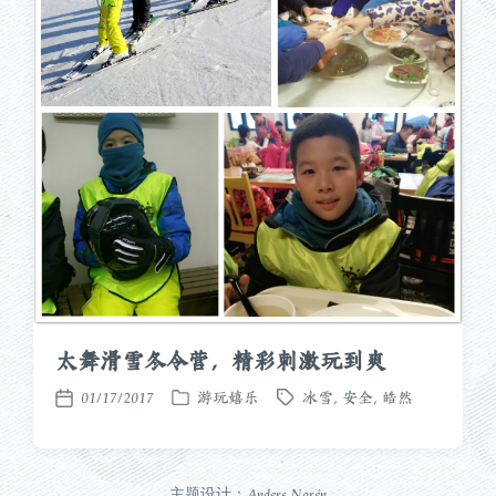
太舞滑雪冬令营，精彩刺激玩到爽
01/17/2017
游玩嬉乐
冰雪
,
安全
,
皓然
发
标
发
布
签
布
于
日
期
主题设计：
Anders Norén