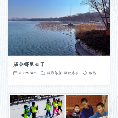
庙会哪里去了
01/29/2025
摄影部落
,
游玩嬉乐
皓然
发
标
发
布
签
布
于
日
期