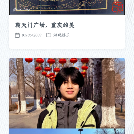
朝天门广场，重庆的美
01/05/2009
游玩嬉乐
发
发
布
布
于
日
期