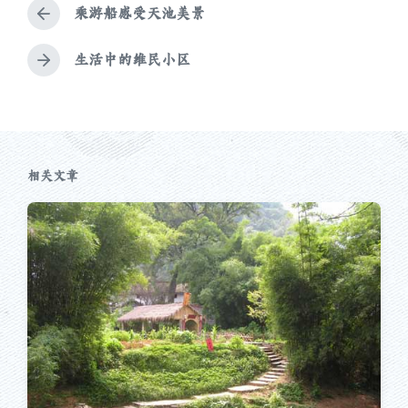
乘游船感受天池美景
上
篇
文
生活中的维民小区
下
章
篇
：
文
章
：
相关文章