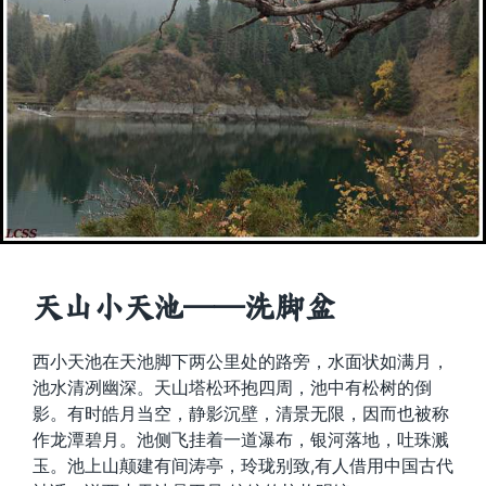
天山小天池——洗脚盆
西小天池在天池脚下两公里处的路旁，水面状如满月，
池水清冽幽深。天山塔松环抱四周，池中有松树的倒
影。有时皓月当空，静影沉壁，清景无限，因而也被称
作龙潭碧月。池侧飞挂着一道瀑布，银河落地，吐珠溅
玉。池上山颠建有间涛亭，玲珑别致,有人借用中国古代