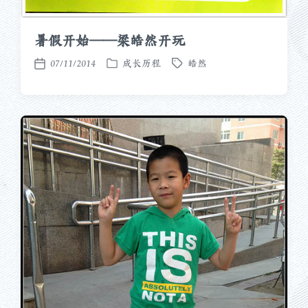
暑假开始——梁皓然开玩
07/11/2014
成长历程
皓然
发
标
发
布
签
布
于
日
期