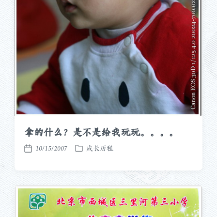
拿的什么？是不是给我玩玩。。。。
10/15/2007
成长历程
发
发
布
布
于
日
期