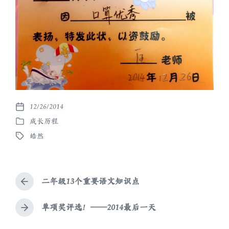
12/26/2014
发
成长历程
布
发
日
皓然
布
标
期
于
签
二年级13个重要语文知识点
上
篇
文
单项奖评选！——2014最后一天
下
章
篇
：