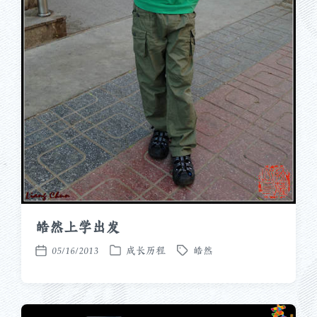
皓然上学出发
05/16/2013
成长历程
皓然
发
标
发
布
签
布
于
日
期