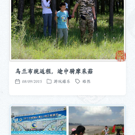
乌兰布统返程，途中骑摩采菇
08/09/2015
游玩嬉乐
皓然
发
标
发
布
签
布
于
日
期