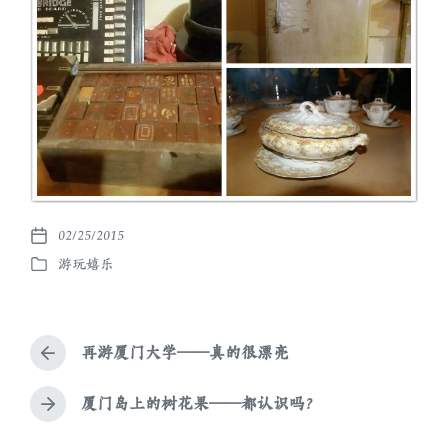
02/25/2015
发
游玩嬉乐
布
发
日
布
期
于
再游厦门大学——真的很漂亮
上
篇
文
厦门岛上的树花果——都认识吗？
下
章
篇
：