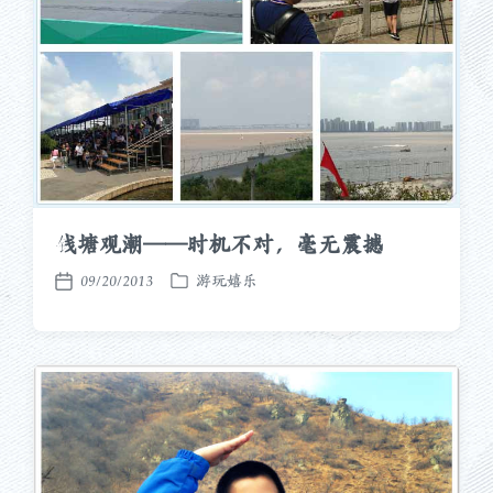
钱塘观潮——时机不对，毫无震撼
09/20/2013
游玩嬉乐
发
发
布
布
于
日
期