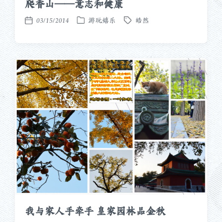
爬香山——意志和健康
03/15/2014
游玩嬉乐
皓然
发
标
发
布
签
布
于
日
期
我与家人手牵手 皇家园林品金秋