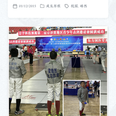
01/12/2015
成长历程
校园
,
皓然
发
标
发
布
签
布
于
日
期