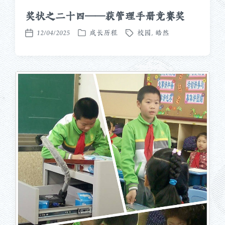
奖状之二十四——获管理手册竞赛奖
12/04/2025
成长历程
校园
,
皓然
发
标
发
布
签
布
于
日
期