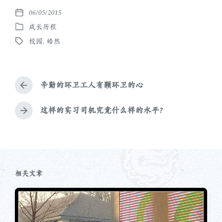
06/05/2015
发
成长历程
布
发
日
校园
,
皓然
布
标
期
于
签
辛勤的环卫工人有颗环卫的心
上
篇
文
这样的实习司机究竟什么样的水平？
下
章
篇
：
文
章
：
相关文章