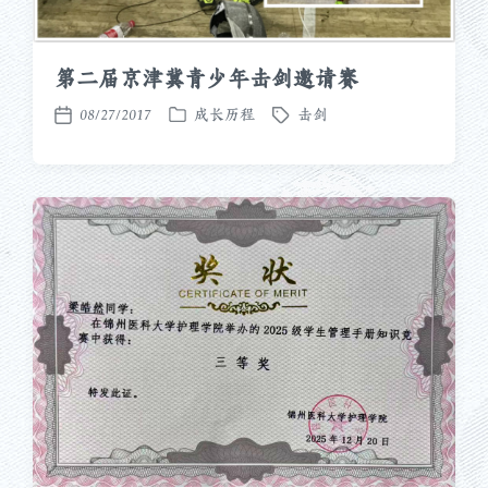
第二届京津冀青少年击剑邀请赛
08/27/2017
成长历程
击剑
发
标
发
布
签
布
于
日
期