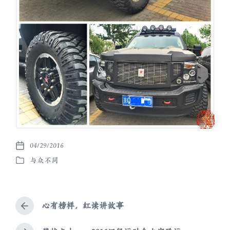
04/29/2016
发
与众不同
布
发
日
布
期
于
心有榜样，红读讲故事
上
篇