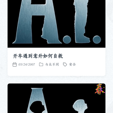
开车遇到意外如何自救
05/24/2007
与众不同
安全
发
标
发
布
签
布
于
日
期