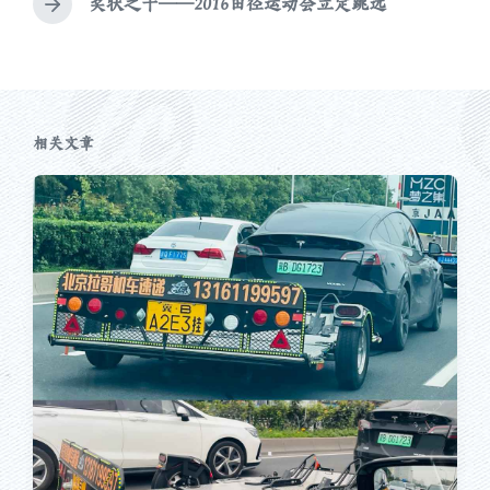
文
奖状之十——2016田径运动会立定跳远
下
章
篇
：
文
章
：
相关文章