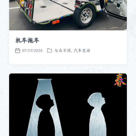
机车拖车
07/15/2024
与众不同
,
汽车史话
发
发
布
布
于
日
期