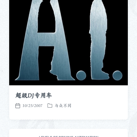
超级DJ专用车
10/25/2007
与众不同
发
发
布
布
于
日
期