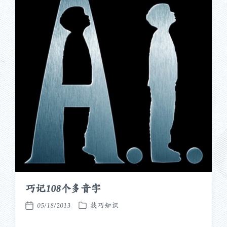
巧记108个多音字
05/18/2013
技巧知识
发
发
布
布