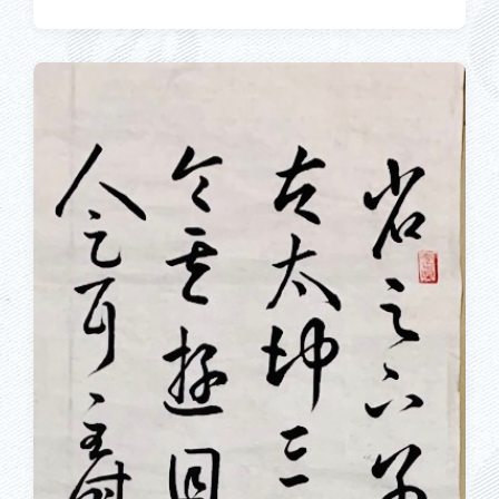
布
布
于
日
期