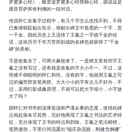
罗蜜多心经》，般若波罗蜜多心经简称心经，据说这是
观音菩萨和舍利佛的一段对话。
传说怀仁在集字过程中，有几个字怎么也找不到，不得
已奏请朝廷贴出告示，谁献出碑文中急需的一个字，赏
一千金。因此历史上又流传了王羲之一字值千金的佳
话，这块历尽千辛万苦所刻成的名碑也就获得了“千金
碑”的美称。
字是收集全了，可两大麻烦来了。一是碑文里有些字王
羲之没有写过，还有就是收集的字大小不一。不过，这
些难不倒聪明的怀仁和尚。没有的字，他就用王羲之写
过的偏旁部首笔画拼。大大小小的字有点儿不好办，不
过，采用灯影成像原理，不就可以把大字缩小，小字放
大了吗？
因怀仁对书学的深厚造诣和严谨从事的态度，使得此碑
点画起落各尽其势，完好地再现了王羲之书法的艺术特
征，充分体现了王书的特点和韵味。王羲之笔法精绝，
笔势遒劲，字里行间流露出“端庄杂流丽，刚健含婀娜”