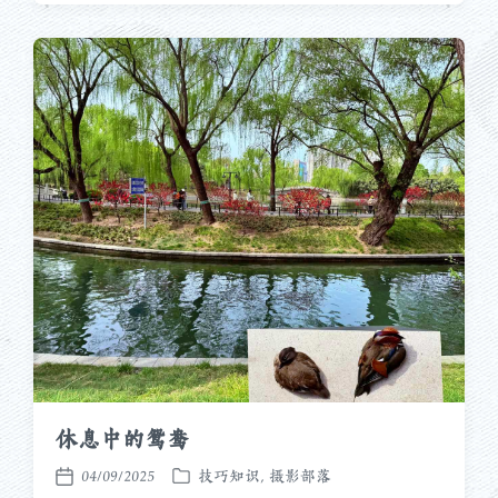
于
日
期
休息中的鸳鸯
04/09/2025
技巧知识
,
摄影部落
发
发