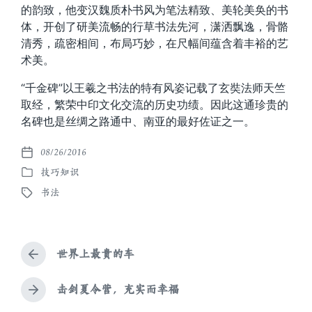
的韵致，他变汉魏质朴书风为笔法精致、美轮美奂的书
体，开创了研美流畅的行草书法先河，潇洒飘逸，骨骼
清秀，疏密相间，布局巧妙，在尺幅间蕴含着丰裕的艺
术美。
“千金碑”以王羲之书法的特有风姿记载了玄奘法师天竺
取经，繁荣中印文化交流的历史功绩。因此这通珍贵的
名碑也是丝绸之路通中、南亚的最好佐证之一。
08/26/2016
发
技巧知识
布
发
日
书法
布
标
期
于
签
世界上最贵的车
上
篇
文
击剑夏令营，充实而幸福
下
章
篇