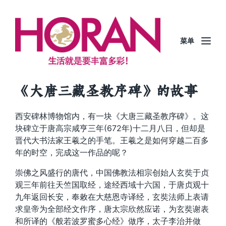
菜单
《大唐三藏圣教序碑》的故事
西安碑林博物馆内，有一块《大唐三藏圣教序碑》。这
块碑立于唐高宗咸亨三年(672年)十二月八日，但却是
晋代大书法家王羲之的手笔。王羲之是如何穿越二百多
年的时空，完成这一作品的呢？
崇佛之风盛行的唐代，中国佛教法相宗创始人玄奘于贞
观三年前往天竺国取经，途经西域十六国，于唐贞观十
九年返回长安，奉敕在大慈恩寺译经，玄奘法师上表请
求皇帝为全部经文作序，唐太宗欣然应诺，为玄奘谢表
和所译的《般若波罗蜜多心经》做序，太子李治并做