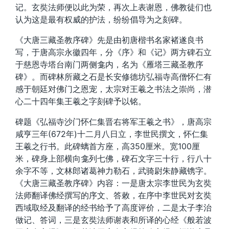
记。玄奘法师便以此为荣，再次上表谢恩，佛教徒们也
认为这是最有权威的护法，纷纷倡导为之刻碑。
《大唐三藏圣教序碑》先是由初唐楷书名家褚遂良书
写，于唐高宗永徽四年，分《序》和《记》两方碑石立
于慈恩寺塔台南门两侧龛内，名为《雁塔三藏圣教序
碑》。而碑林所藏之石是长安修德坊弘福寺高僧怀仁有
感于朝廷对佛门之恩宠，太宗对王羲之书法之崇尚，潜
心二十四年集王羲之字刻碑予以铭。
碑题《弘福寺沙门怀仁集晋右将军王羲之书》，唐高宗
咸亨三年(672年)十二月八日立，李世民撰文，怀仁集
王羲之行书。此碑螭首方座，高350厘米。宽100厘
米，碑身上部横向龛列七佛，碑石文字三十行，行八十
余字不等，文林郎诸葛神力勒石，武骑尉朱静藏镌字。
《大唐三藏圣教序碑》内容：一是唐太宗李世民为玄奘
法师翻译佛经撰写的序文、答敕，在序中李世民对玄奘
西域取经及翻译的经书给予了高度评价，二是太子李治
做记、答词，三是玄奘法师谢表和所译的心经《般若波