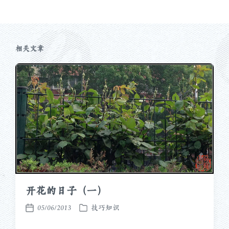
：
文
章
：
相关文章
开花的日子（一）
05/06/2013
技巧知识
发
发
布
布