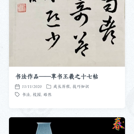
书法作品——草书王羲之十七帖
11/11/2020
成长历程
,
技巧知识
发
发
书法
,
校园
,
皓然
布
布
标
于
日
签
期