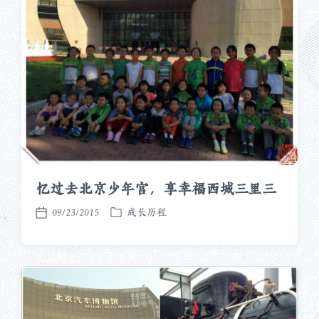
忆过去北京少年宫，享幸福西城三里三
09/23/2015
成长历程
发
发
布
布
于
日
期