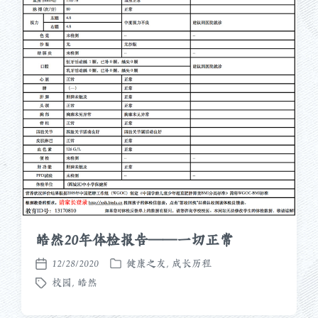
皓然20年体检报告——一切正常
12/28/2020
健康之友
,
成长历程
发
发
校园
,
皓然
布
布
标
于
日
签
期