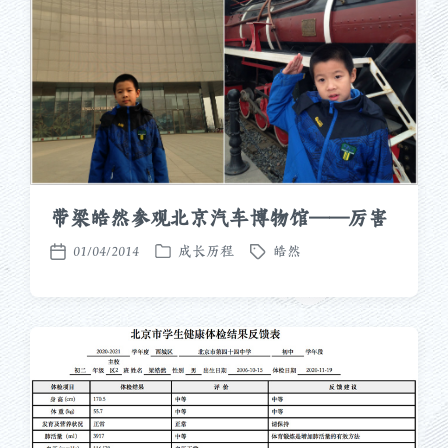
带梁皓然参观北京汽车博物馆——厉害
01/04/2014
成长历程
皓然
发
标
发
布
签
布
于
日
期