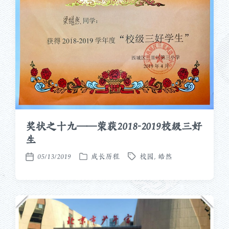
奖状之十九——荣获2018-2019校级三好
生
05/13/2019
成长历程
校园
,
皓然
发
标
发
布
签
布
于
日
期