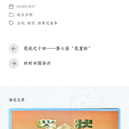
03/05/2017
发
成长历程
布
发
日
击剑
,
皓然
,
跆拳道泰拳
布
标
期
于
签
奖状之十四——第七届“笔童杯”
上
篇
文
四时田园杂兴
下
章
篇
：
文
章
：
相关文章