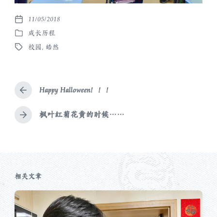
11/05/2018
发
成长历程
布
发
日
校园
,
皓然
布
标
期
于
签
Happy Halloween！！！
上
篇
文
枫叶红菊花黄的时候……
下
章
篇
：
文
章
：
相关文章