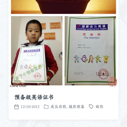
预备级英语证书
12/10/2012
成长历程
,
摄影部落
皓然
发
标
发
布
签
布
于
日