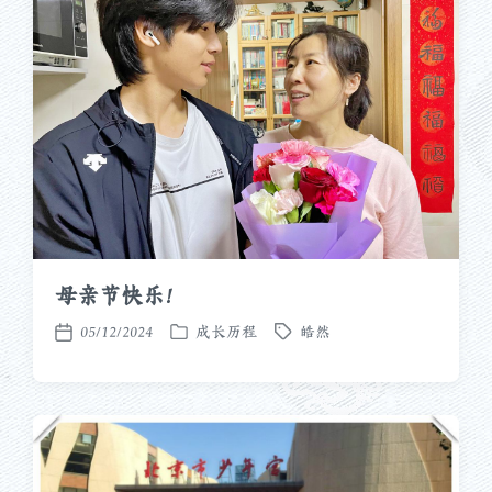
母亲节快乐！
05/12/2024
成长历程
皓然
发
标
发
布
签
布
于
日
期