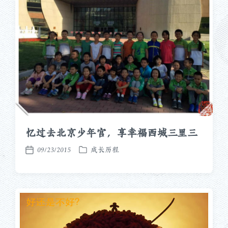
忆过去北京少年宫，享幸福西城三里三
09/23/2015
成长历程
发
发
布
布
于
日
期