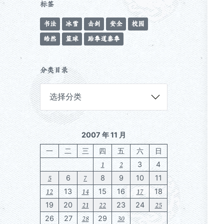
标签
书法
冰雪
击剑
安全
校园
皓然
篮球
跆拳道泰拳
分类目录
分
类
目
录
2007 年 11 月
一
二
三
四
五
六
日
1
2
3
4
5
7
6
8
9
10
11
12
14
17
13
15
16
18
21
22
25
19
20
23
24
28
30
26
27
29