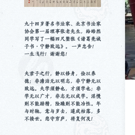
九十四岁著名书法家、北京书法家
协会第一届理事张老先生，给皓然
同学写了一幅四尺整张《诸葛亮诫
子书・宁静致远》。 一声忠告！
一生践行！谢谢您！
夫君子之行，静以修身，俭以养
德；非澹泊无以明志，非宁静无以
致远。夫学须静也，才须学也；非
学无以广才，非志无以成学。淫慢
则不能励精，险躁则不能冶性。年
与时驰，意与岁去，遂成枯落，多
不接世。悲守穷庐，将复何及！