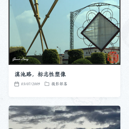
滇池路，标志性塑像
03/07/2009
摄影部落
发
发
布
布
于
日
期