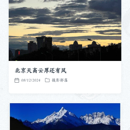
北京天高云厚还有风
08/12/2024
摄影部落
发
发
布
布
于
日
期