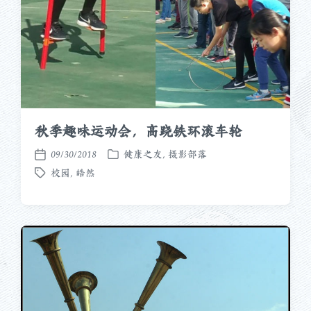
秋季趣味运动会，高跷铁环滚车轮
09/30/2018
健康之友
,
摄影部落
发
发
校园
,
皓然
布
布
标
于
日
签
期