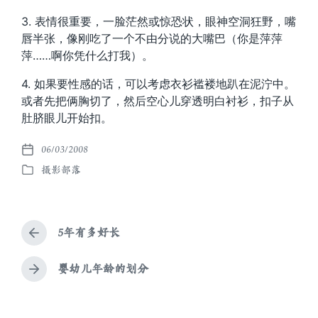
3. 表情很重要，一脸茫然或惊恐状，眼神空洞狂野，嘴
唇半张，像刚吃了一个不由分说的大嘴巴（你是萍萍
萍……啊你凭什么打我）。
4. 如果要性感的话，可以考虑衣衫褴褛地趴在泥泞中。
或者先把俩胸切了，然后空心儿穿透明白衬衫，扣子从
肚脐眼儿开始扣。
06/03/2008
发
摄影部落
布
发
日
布
期
于
5年有多好长
上
篇
文
婴幼儿年龄的划分
下
章
篇
：
文
章