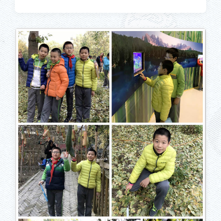
布
布
于
日
期