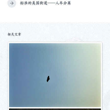
文
标准的美国街道——人车分离
下
章
篇
：
文
章
：
相关文章