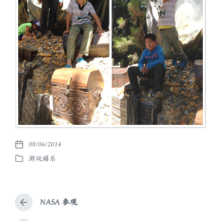
08/06/2014
发
游玩嬉乐
布
发
日
布
期
于
NASA 参观
上
篇