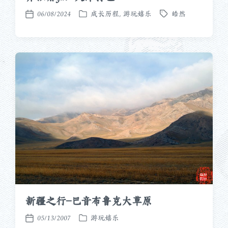
06/08/2024
成长历程
,
游玩嬉乐
皓然
发
标
发
布
签
布
于
日
期
新疆之行–巴音布鲁克大草原
05/13/2007
游玩嬉乐
发
发