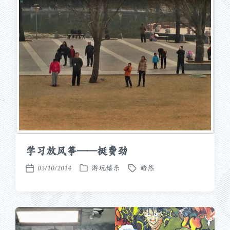
学习放风筝——挺费劲
03/10/2014
游玩嬉乐
皓然
发
标
发
布
签
布
于
日
期