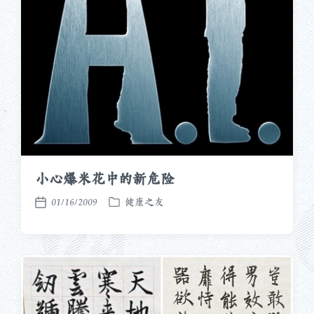
小心爆米花中的新危险
01/16/2009
健康之友
发
发
布
布
于
日
期