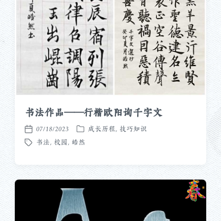
书法作品——行楷欧阳询千字文
07/18/2023
成长历程
,
技巧知识
发
发
书法
,
校园
,
皓然
布
布
标
于
日
签
期