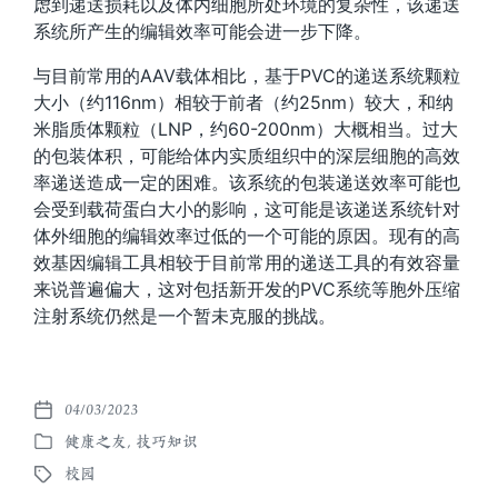
虑到递送损耗以及体内细胞所处环境的复杂性，该递送
系统所产生的编辑效率可能会进一步下降。
与目前常用的AAV载体相比，基于PVC的递送系统颗粒
大小（约116nm）相较于前者（约25nm）较大，和纳
米脂质体颗粒（LNP，约60-200nm）大概相当。过大
的包装体积，可能给体内实质组织中的深层细胞的高效
率递送造成一定的困难。该系统的包装递送效率可能也
会受到载荷蛋白大小的影响，这可能是该递送系统针对
体外细胞的编辑效率过低的一个可能的原因。现有的高
效基因编辑工具相较于目前常用的递送工具的有效容量
来说普遍偏大，这对包括新开发的PVC系统等胞外压缩
注射系统仍然是一个暂未克服的挑战。
04/03/2023
发
健康之友
,
技巧知识
布
发
日
校园
布
标
期