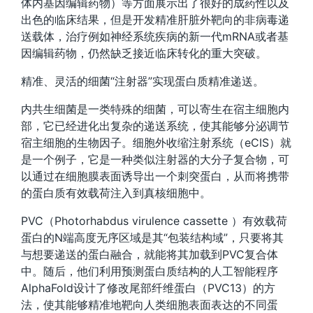
体内基因编辑药物）等方面展示出了很好的成药性以及
出色的临床结果，但是开发精准肝脏外靶向的非病毒递
送载体，治疗例如神经系统疾病的新一代mRNA或者基
因编辑药物，仍然缺乏接近临床转化的重大突破。
精准、灵活的细菌“注射器”实现蛋白质精准递送。
内共生细菌是一类特殊的细菌，可以寄生在宿主细胞内
部，它已经进化出复杂的递送系统，使其能够分泌调节
宿主细胞的生物因子。细胞外收缩注射系统（eCIS）就
是一个例子，它是一种类似注射器的大分子复合物，可
以通过在细胞膜表面诱导出一个刺突蛋白，从而将携带
的蛋白质有效载荷注入到真核细胞中。
PVC（Photorhabdus virulence cassette ）有效载荷
蛋白的N端高度无序区域是其“包装结构域”，只要将其
与想要递送的蛋白融合，就能将其加载到PVC复合体
中。随后，他们利用预测蛋白质结构的人工智能程序
AlphaFold设计了修改尾部纤维蛋白（PVC13）的方
法，使其能够精准地靶向人类细胞表面表达的不同蛋