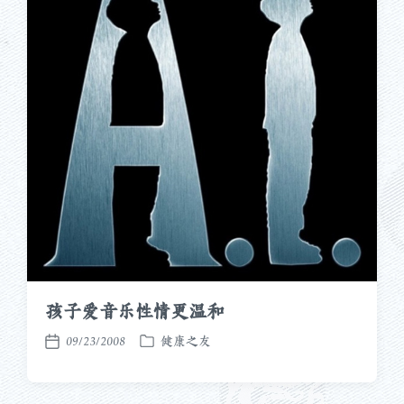
孩子爱音乐性情更温和
09/23/2008
健康之友
发
发
布
布
于
日