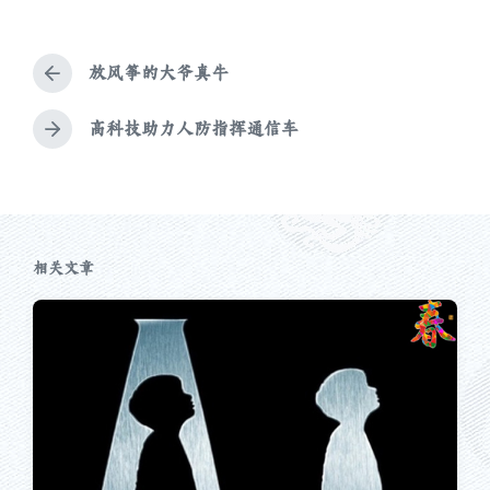
于
签
放风筝的大爷真牛
上
篇
文
高科技助力人防指挥通信车
下
章
篇
：
文
章
：
相关文章