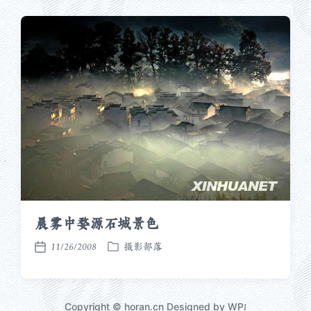
期
晨雾中婺源石城景色
11/26/2008
摄影部落
发
发
布
布
于
日
期
Copyright © horan.cn Designed by WP
I