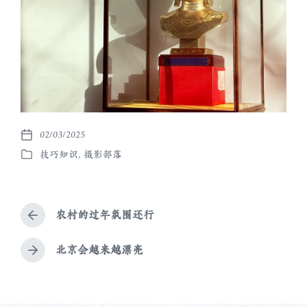
02/03/2025
发
技巧知识
,
摄影部落
布
发
日
布
期
于
农村的过年氛围还行
上
篇
文
北京会越来越漂亮
下
章
篇
：
文
章