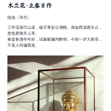
木兰花·立春日作
陆游〔宋代〕
三年流落巴山道，破尽青衫尘满帽。身如西瀼渡头云，
愁抵瞿塘关上草。
春盘春酒年年好，试戴银旛判醉倒。今朝一岁大家添，
不是人间偏我老。