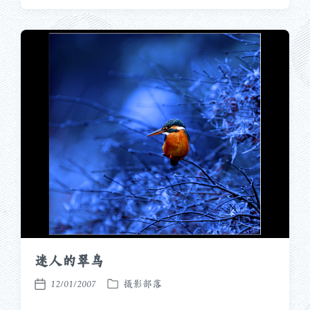
于
日
期
迷人的翠鸟
12/01/2007
摄影部落
发
发
布
布