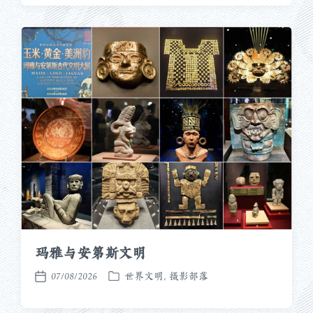
于
日
期
玛雅与安第斯文明
07/08/2026
世界文明
,
摄影部落
发
发
布
布
于
日